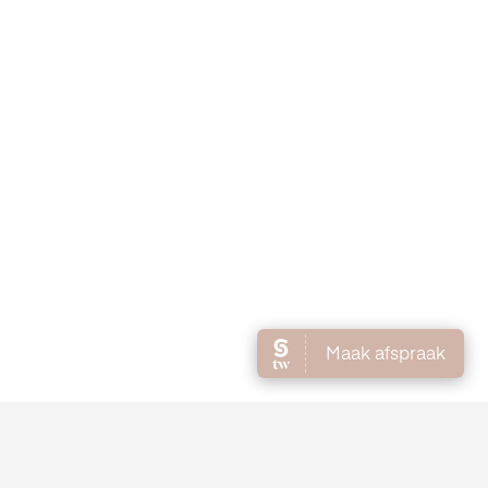
S
de website, gaan we er vanuit dat ermee instemt.
OK