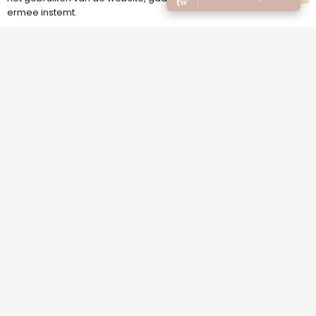
ermee instemt.
© Copyright 2020 – Melex Beauty – Alle rechten
voorbehouden