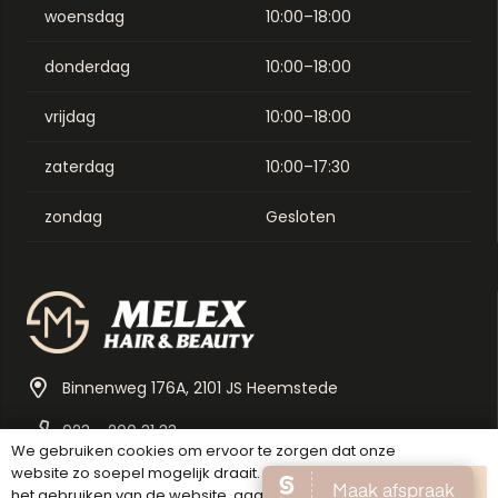
woensdag
10:00–18:00
donderdag
10:00–18:00
vrijdag
10:00–18:00
zaterdag
10:00–17:30
zondag
Gesloten
Binnenweg 176A, 2101 JS Heemstede
023 - 200 31 33
We gebruiken cookies om ervoor te zorgen dat onze
website zo soepel mogelijk draait. Als je doorgaat met
info@melexbeauty.nl
OK
het gebruiken van de website, gaan we er vanuit dat