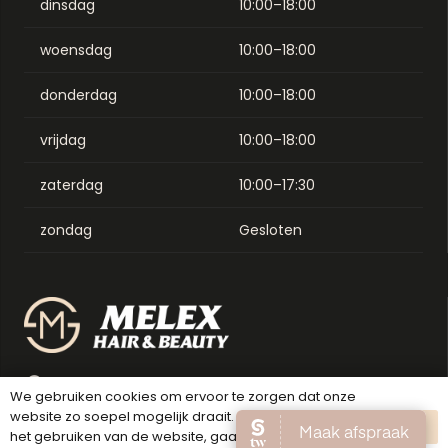
dinsdag
10:00–18:00
woensdag
10:00–18:00
donderdag
10:00–18:00
vrijdag
10:00–18:00
zaterdag
10:00–17:30
zondag
Gesloten
Binnenweg 176A, 2101 JS Heemstede
We gebruiken cookies om ervoor te zorgen dat onze
website zo soepel mogelijk draait. Als je doorgaat met
023 - 200 31 33
OK
het gebruiken van de website, gaan we er vanuit dat