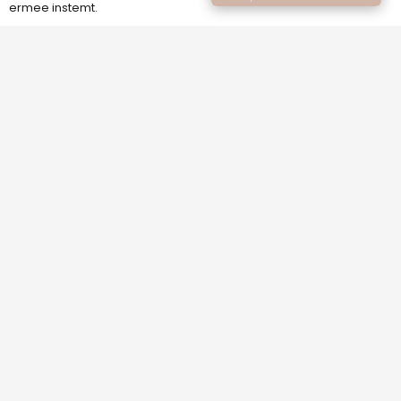
ermee instemt.
info@melexbeauty.nl