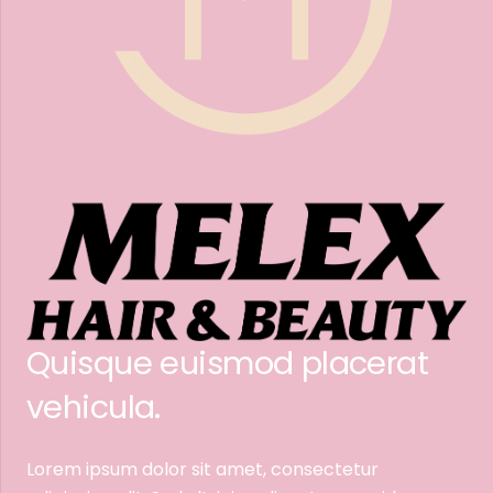
Quisque euismod placerat
vehicula.
Lorem ipsum dolor sit amet, consectetur