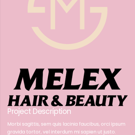
Project Description
Morbi sagittis, sem quis lacinia faucibus, orci ipsum
gravida tortor, vel interdum mi sapien ut justo.