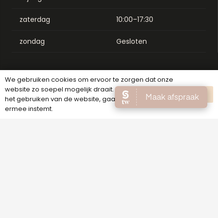
zaterdag
10:00–17:30
zondag
Gesloten
We gebruiken cookies om ervoor te zorgen dat onze
website zo soepel mogelijk draait. Als je doorgaat met
OK
het gebruiken van de website, gaan we er vanuit dat
ermee instemt.
Binnenweg 176A, 2101 JS Heemstede
023 - 200 31 33
info@melexbeauty.nl