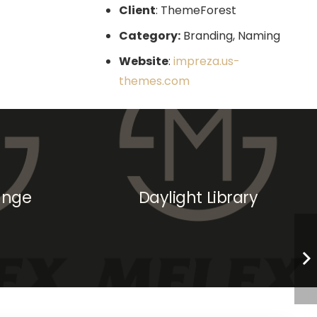
Client
: ThemeForest
Category:
Branding, Naming
Website
:
impreza.us-
themes.com
unge
Daylight Library