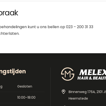
praak
behandelingen kunt u ons bellen op 023 – 200 31 33
chterlaten.
ngstijden
ag
Gesloten
Binnenweg 176A, 2101 J
10:00–18:00
Heemstede