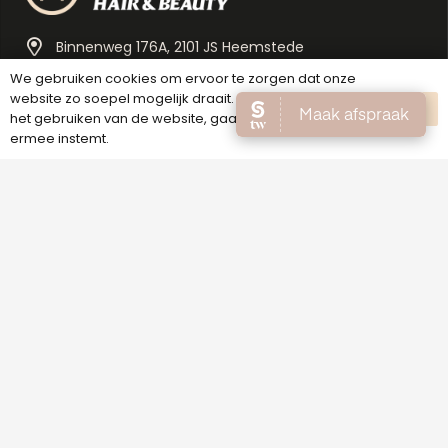
Binnenweg 176A, 2101 JS Heemstede
We gebruiken cookies om ervoor te zorgen dat onze
023 - 200 31 33
website zo soepel mogelijk draait. Als je doorgaat met
OK
het gebruiken van de website, gaan we er vanuit dat
info@melexbeauty.nl
ermee instemt.